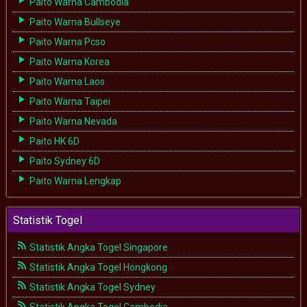
Paito Warna Cambodia
Paito Warna Bullseye
Paito Warna Pcso
Paito Warna Korea
Paito Warna Laos
Paito Warna Taipei
Paito Warna Nevada
Paito HK 6D
Paito Sydney 6D
Paito Warna Lengkap
Statistik Togel
Statistik Angka Togel Singapore
Statistik Angka Togel Hongkong
Statistik Angka Togel Sydney