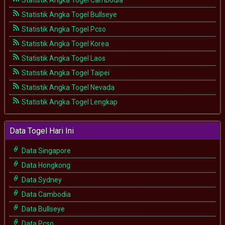
Statistik Angka Togel Cambodia
Statistik Angka Togel Bullseye
Statistik Angka Togel Pcso
Statistik Angka Togel Korea
Statistik Angka Togel Laos
Statistik Angka Togel Taipei
Statistik Angka Togel Nevada
Statistik Angka Togel Lengkap
Data Togel Hari Ini
Data Singapore
Data Hongkong
Data Sydney
Data Cambodia
Data Bullseye
Data Pcso