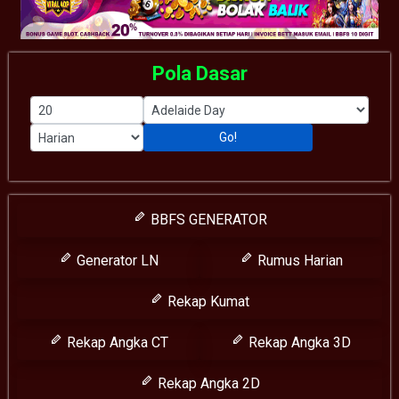
Pola Dasar
Go!
BBFS GENERATOR
Generator LN
Rumus Harian
Rekap Kumat
Rekap Angka CT
Rekap Angka 3D
Rekap Angka 2D