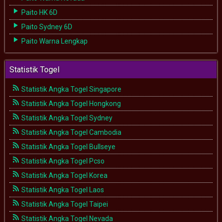
Paito HK 6D
Paito Sydney 6D
Paito Warna Lengkap
Statistik Togel
Statistik Angka Togel Singapore
Statistik Angka Togel Hongkong
Statistik Angka Togel Sydney
Statistik Angka Togel Cambodia
Statistik Angka Togel Bullseye
Statistik Angka Togel Pcso
Statistik Angka Togel Korea
Statistik Angka Togel Laos
Statistik Angka Togel Taipei
Statistik Angka Togel Nevada