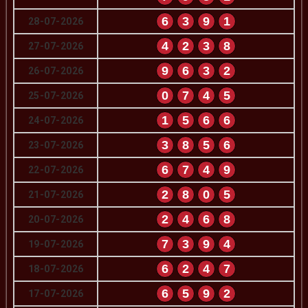
6
3
9
1
28-07-2026
4
2
3
8
27-07-2026
9
6
3
2
26-07-2026
0
7
4
5
25-07-2026
1
5
6
6
24-07-2026
3
8
5
6
23-07-2026
6
7
4
9
22-07-2026
2
8
0
5
21-07-2026
2
4
6
8
20-07-2026
7
3
9
4
19-07-2026
6
2
4
7
18-07-2026
6
5
9
2
17-07-2026