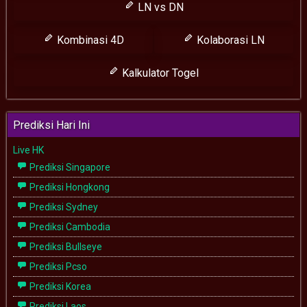
LN vs DN
Kombinasi 4D
Kolaborasi LN
Kalkulator Togel
Prediksi Hari Ini
Live HK
Prediksi Singapore
Prediksi Hongkong
Prediksi Sydney
Prediksi Cambodia
Prediksi Bullseye
Prediksi Pcso
Prediksi Korea
Prediksi Laos