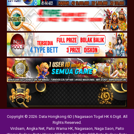
Copyright © 2026 Data Hongkong 6D | Nagasaon Togel HK 6 Digit. All
Rights Reserved.
Virdsam
,
Angka Net
,
Paito Warna HK
,
Nagasaon
,
Naga Saon
,
Paito